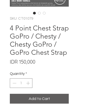
SKU: CT01079
4 Point Chest Strap
GoPro / Chesty /
Chesty GoPro /
GoPro Chest Strap
Price
IDR 150,000
Quantity
*
Add to Cart