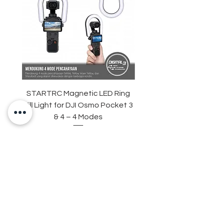
STARTRC Magnetic LED Ring
STARTRC Macro Lens f
Fill Light for DJI Osmo Pocket 3
& 4 – 4 Modes
Price
IDR 265,000