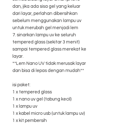
dan, jika ada sisa gel yang keluar
dari layar, perlahan dibersihkan
sebelum menggunakan lampu uv
untuk merubah gel menjadi lem
7. sinarkan lampu uv ke seluruh
tempered glass (sekitar 3 menit)
sampai tempered glass merekat ke
layar.
**Lem Nano UV tidak merusak layar
dan bisa di lepas dengan mudah**
isi paket:
1 x tempered glass
1 x nano uv gel (tabung kecil)
1 x lampu uv
1 x kabel micro usb (untuk lampu uv)
1 x kit pembersih