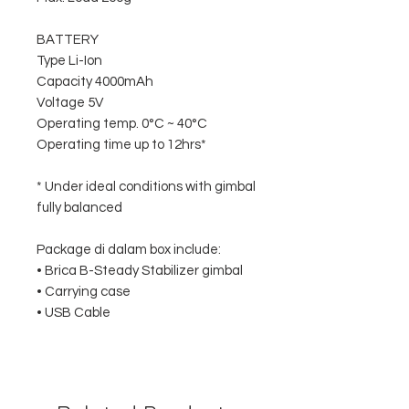
BATTERY
Type Li-Ion
Capacity 4000mAh
Voltage 5V
Operating temp. 0°C ~ 40°C
Operating time up to 12hrs*
* Under ideal conditions with gimbal
fully balanced
Package di dalam box include:
• Brica B-Steady Stabilizer gimbal
• Carrying case
• USB Cable