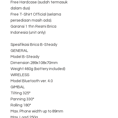
Free Hardcase (sudah termasuk
dalam dus)
Free T-Shirt Official (selama
persediaan masih ada).
Garansi 1 thn Resmi Brica
Indonesia (unit only)
Spesifikasi Brica B-Steady
GENERAL
Model B-Steady
Dimension 289x108x70mm
Weight 460g (battery included)
WIRELESS
Model Bluetooth ver. 4.0
GIMBAL
Tilting 325°
Panning 330°
Rolling 180°
Max. Phone width up to 89mm
Max. Load 250g