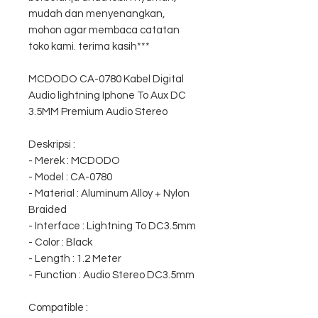
mudah dan menyenangkan,
mohon agar membaca catatan
toko kami. terima kasih***
MCDODO CA-0780 Kabel Digital
Audio lightning Iphone To Aux DC
3.5MM Premium Audio Stereo
Deskripsi :
- Merek : MCDODO
- Model : CA-0780
- Material : Aluminum Alloy + Nylon
Braided
- Interface : Lightning To DC3.5mm
- Color : Black
- Length : 1.2 Meter
- Function : Audio Stereo DC3.5mm
Compatible :