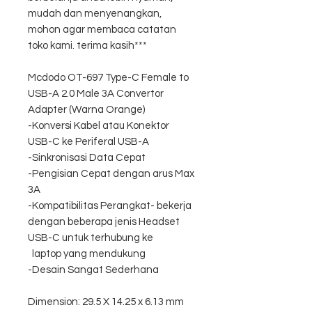
mudah dan menyenangkan,
mohon agar membaca catatan
toko kami. terima kasih***
Mcdodo OT-697 Type-C Female to
USB-A 2.0 Male 3A Convertor
Adapter (Warna Orange)
-Konversi Kabel atau Konektor
USB-C ke Periferal USB-A
-Sinkronisasi Data Cepat
-Pengisian Cepat dengan arus Max
3A
-Kompatibilitas Perangkat- bekerja
dengan beberapa jenis Headset
USB-C untuk terhubung ke
laptop yang mendukung
-Desain Sangat Sederhana
Dimension: 29.5 X 14.25 x 6.13 mm