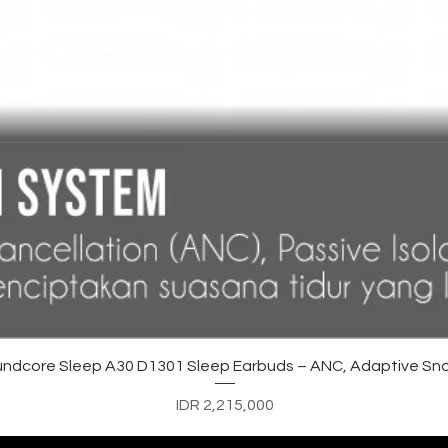
Quick View
ndcore Sleep A30 D1301 Sleep Earbuds – ANC, Adaptive Sno
Price
IDR 2,215,000