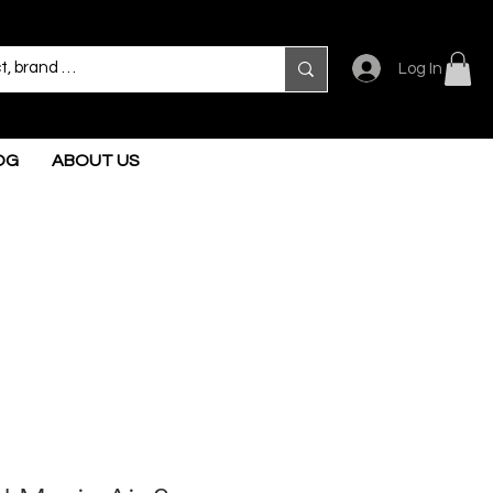
Log In
OG
ABOUT US