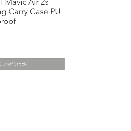
I Mavic Air 2s
ag Carry Case PU
proof
ce
Out of Stock