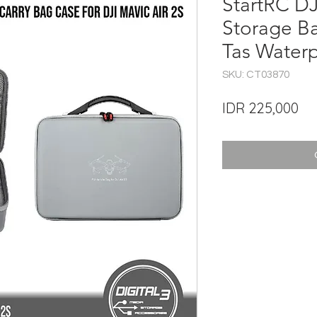
StartRC DJ
Storage B
Tas Water
SKU: CT03870
Pri
IDR 225,000