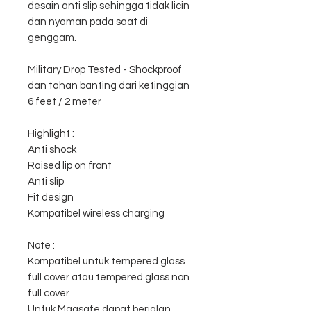
desain anti slip sehingga tidak licin
dan nyaman pada saat di
genggam.
Military Drop Tested - Shockproof
dan tahan banting dari ketinggian
6 feet / 2 meter
Highlight :
Anti shock
Raised lip on front
Anti slip
Fit design
Kompatibel wireless charging
Note :
Kompatibel untuk tempered glass
full cover atau tempered glass non
full cover
Untuk Magsafe dapat berjalan