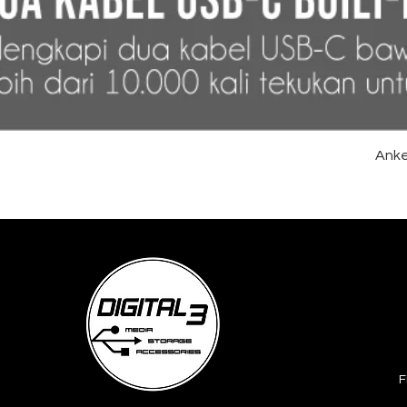
Anke
F