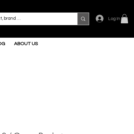
Log In
OG
ABOUT US