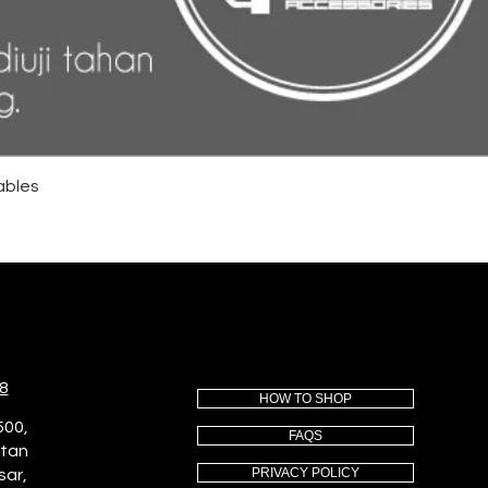
ables
8
HOW TO SHOP
500,
FAQS
utan
PRIVACY POLICY
sar,