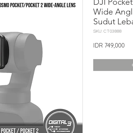
DJI Pocket
Wide Angl
Sudut Leb
SKU: CT03888
Pri
IDR 749,000