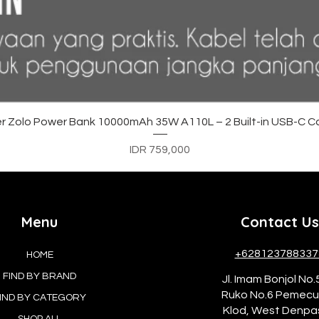
Quick View
r Zolo Power Bank 10000mAh 35W A110L – 2 Built-in USB-C C
Price
IDR 759,000
Menu
Contact Us
+628123788337
HOME
FIND BY BRAND
Jl. Imam Bonjol No.
Ruko No.6 Pemec
IND BY CATEGORY
Klod, West Denpa
SHOP ALL