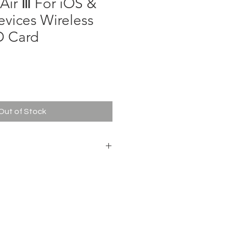
 Air Ⅲ For iOS &
vices Wireless
D Card
ce
Out of Stock
ro USB2.0
: read speed: 20MB/s, write speed:
ate: read speed: 6MB/s, write speed:
53.5 x 12.5mm