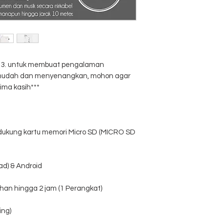
Material: PC+ABS, a
Battery capacity: 6
Supported system: iO
Wi-Fi coverage: 10M
al 3. untuk membuat pengalaman
, mudah dan menyenangkan, mohon agar
ima kasih***
dukung kartu memori Micro SD (MICRO SD
ad) & Android
an hingga 2 jam (1 Perangkat)
ing)