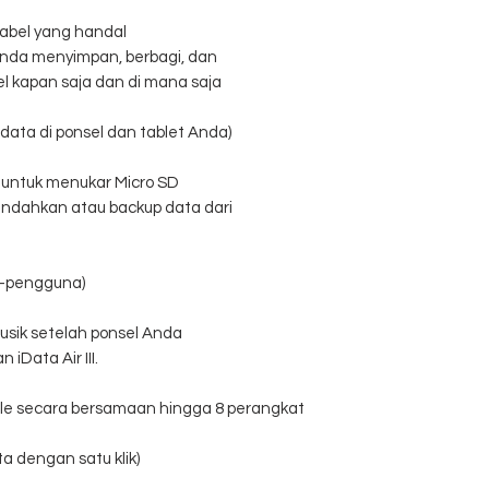
irkabel yang handal
nda menyimpan, berbagi, dan
l kapan saja dan di mana saja
data di ponsel dan tablet Anda)
a untuk menukar Micro SD
indahkan atau backup data dari
ti-pengguna)
musik setelah ponsel Anda
iData Air III.
 file secara bersamaan hingga 8 perangkat
a dengan satu klik)