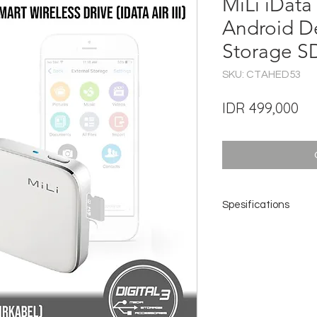
MiLi iData
Android De
Storage S
SKU: CTAHED53
Pri
IDR 499,000
Spesifications
Model No.: HE-D53
Connector type: Mic
PC transmission rate
10MB/s
Wi-Fi transmission r
5MB/s
Dimensions: 53.5 x 