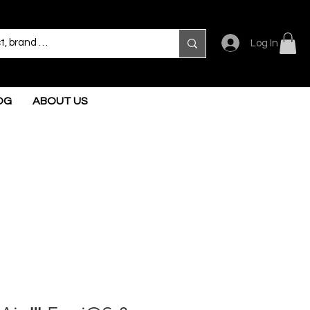
Log In
OG
ABOUT US