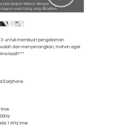
Berat produk: 12g
al 3. untuk membuat pengalaman
, mudah dan menyenangkan, mohon agar
ima kasih***
red Earphone
z lmw
600Hz
pada 1 KHz Imw