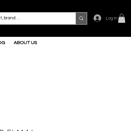
Log In
OG
ABOUT US