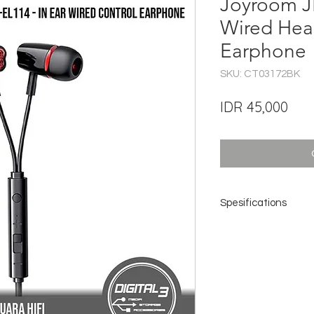
Joyroom J
Wired He
Earphone
SKU: CT03172BK
Pric
IDR 45,000
Spesifications
Merek: JOYROOM
Model JR-EL114
Warna: hitam
Impedansi: 2,2k Ω
Daya terukur: 3 mW
Unit penggerak: 10
Panjang garis: 120 c