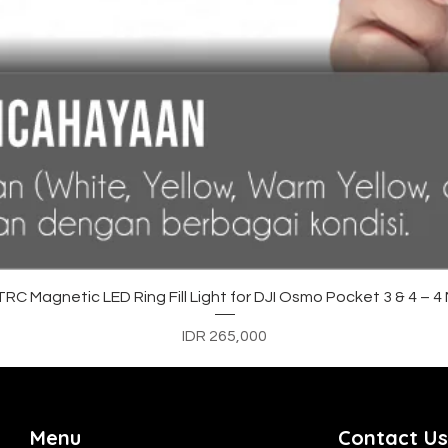
Quick View
C Magnetic LED Ring Fill Light for DJI Osmo Pocket 3 & 4 – 
Price
IDR 265,000
Menu
Contact Us