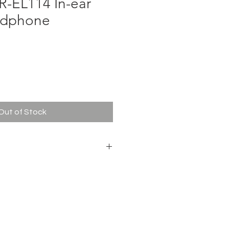
R-EL114 In-ear
adphone
e
Out of Stock
mm/0, 39in
m/3.94ft