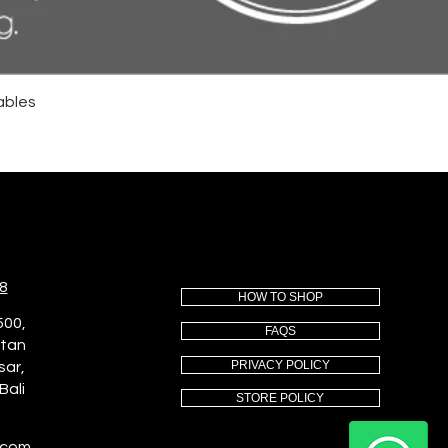
ables
8
HOW TO SHOP
500,
FAQS
utan
PRIVACY POLICY
sar,
Bali
STORE POLICY
.com