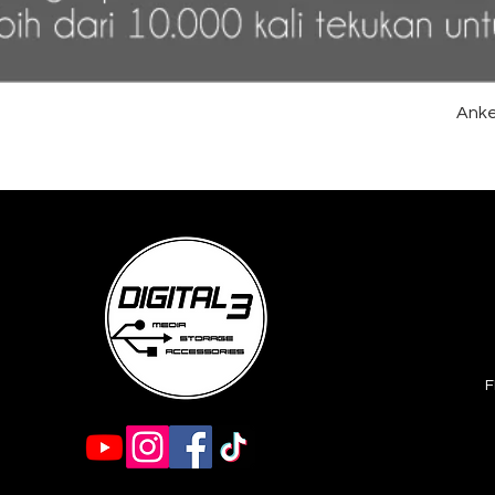
Anke
F