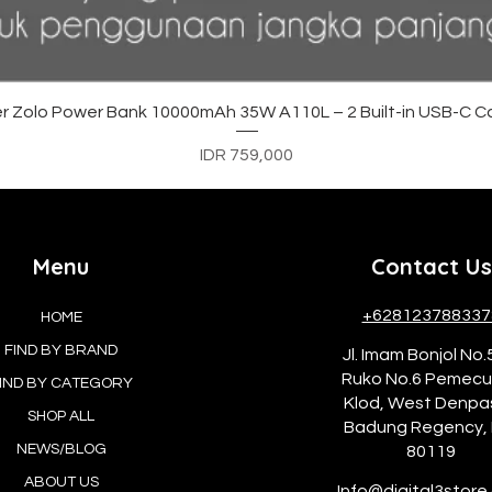
Quick View
r Zolo Power Bank 10000mAh 35W A110L – 2 Built-in USB-C C
Price
IDR 759,000
Menu
Contact Us
+628123788337
HOME
FIND BY BRAND
Jl. Imam Bonjol No.
Ruko No.6 Pemec
IND BY CATEGORY
Klod, West Denpa
SHOP ALL
Badung Regency, 
NEWS/BLOG
80119
ABOUT US
Info@digital3store