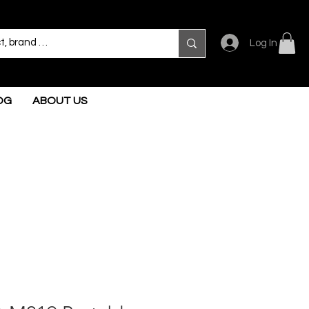
Log In
OG
ABOUT US