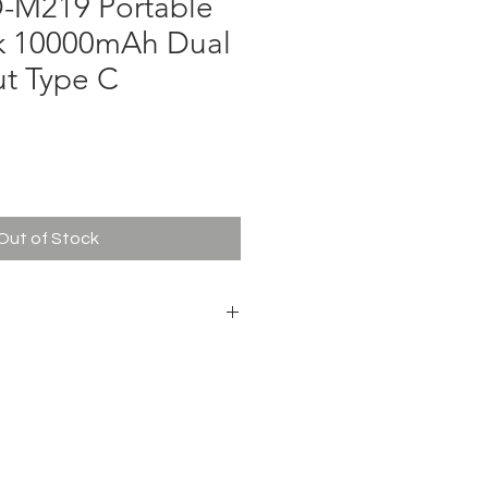
-M219 Portable
k 10000mAh Dual
t Type C
ce
Out of Stock
ymer
10000mAh
 2A