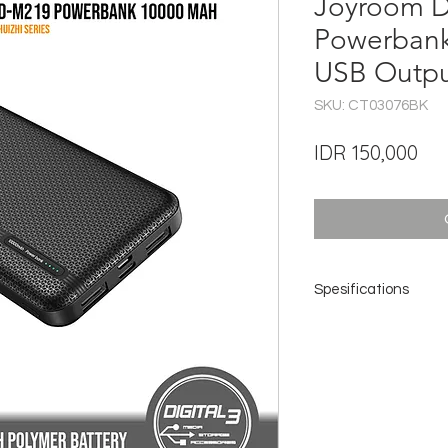
Joyroom D
Powerban
USB Outpu
SKU: CT03076BK
Pri
IDR 150,000
Spesifications
Brand: JOYROOM
Model: D-M219
Battery type: Li-pol
Battery capacity: 
Material: ABS + PC
Input: DC 5V 2A
USB1 output: DC 5V